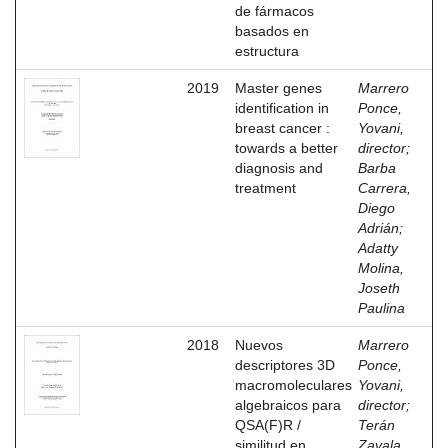
de fármacos
basados en
estructura
2019
Master genes
Marrero
identification in
Ponce,
breast cancer :
Yovani,
towards a better
director
;
diagnosis and
Barba
treatment
Carrera,
Diego
Adrián
;
Adatty
Molina,
Joseth
Paulina
2018
Nuevos
Marrero
descriptores 3D
Ponce,
macromoleculares
Yovani,
algebraicos para
director
;
QSA(F)R /
Terán
similitud en
Zavala,