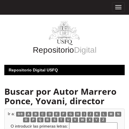
Skip
navigation
Repositorio
Digital
Repositorio Digital USFQ
Buscar por Autor Marrero
Ponce, Yovani, director
Ir a:
0-9
A
B
C
D
E
F
G
H
I
J
K
L
M
N
O
P
Q
R
S
T
U
V
W
X
Y
Z
O introducir las primeras letras: