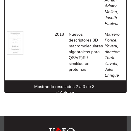
Adrián
;
Adatty
Molina,
Joseth
Paulina
2018
Nuevos
Marrero
descriptores 3D
Ponce,
macromoleculares
Yovani,
algebraicos para
director
;
QSA(F)R /
Terán
similitud en
Zavala,
proteínas
Julio
Enrique
Mostrando resultados 2 a 3 de 3
< Anterior