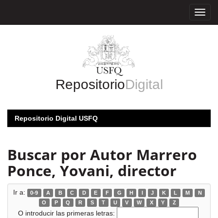
Skip
navigation
Repositorio
Digital
Repositorio Digital USFQ
Buscar por Autor Marrero
Ponce, Yovani, director
Ir a:
0-9
A
B
C
D
E
F
G
H
I
J
K
L
M
N
O
P
Q
R
S
T
U
V
W
X
Y
Z
O introducir las primeras letras: