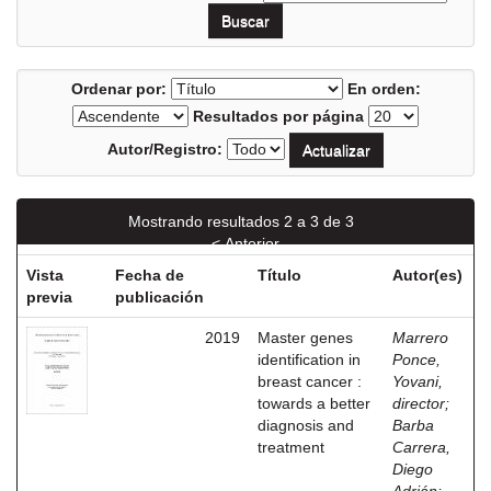
Ordenar por:
En orden:
Resultados por página
Autor/Registro:
Mostrando resultados 2 a 3 de 3
< Anterior
Vista
Fecha de
Título
Autor(es)
previa
publicación
2019
Master genes
Marrero
identification in
Ponce,
breast cancer :
Yovani,
towards a better
director
;
diagnosis and
Barba
treatment
Carrera,
Diego