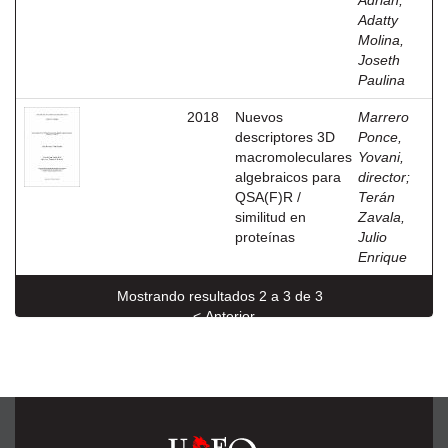
Adrián
;
Adatty
Molina,
Joseth
Paulina
2018
Nuevos
Marrero
descriptores 3D
Ponce,
macromoleculares
Yovani,
algebraicos para
director
;
QSA(F)R /
Terán
similitud en
Zavala,
proteínas
Julio
Enrique
Mostrando resultados 2 a 3 de 3
< Anterior