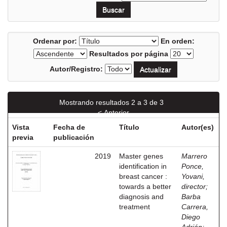
Ordenar por:
En orden:
Resultados por página
Autor/Registro:
Mostrando resultados 2 a 3 de 3
< Anterior
Vista
Fecha de
Título
Autor(es)
previa
publicación
2019
Master genes
Marrero
identification in
Ponce,
breast cancer :
Yovani,
towards a better
director
;
diagnosis and
Barba
treatment
Carrera,
Diego