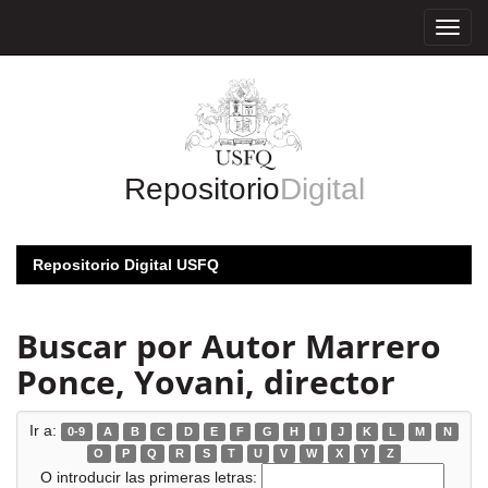
Skip
navigation
Repositorio
Digital
Repositorio Digital USFQ
Buscar por Autor Marrero
Ponce, Yovani, director
Ir a:
0-9
A
B
C
D
E
F
G
H
I
J
K
L
M
N
O
P
Q
R
S
T
U
V
W
X
Y
Z
O introducir las primeras letras: