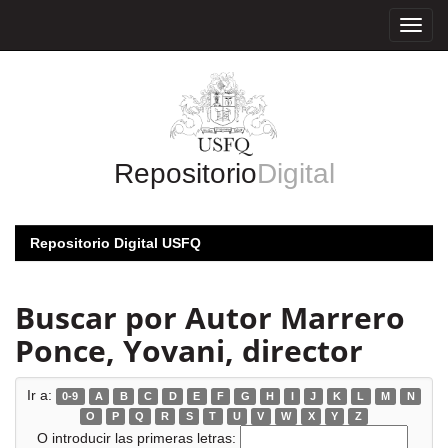
Skip
navigation
Repositorio
Digital
Repositorio Digital USFQ
Buscar por Autor Marrero
Ponce, Yovani, director
Ir a:
0-9
A
B
C
D
E
F
G
H
I
J
K
L
M
N
O
P
Q
R
S
T
U
V
W
X
Y
Z
O introducir las primeras letras: