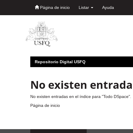
Página de inicio
Listar
Ayuda
Skip
navigation
Repositorio Digital USFQ
No existen entradas
No existen entradas en el índice para "Todo DSpace".
Página de inicio