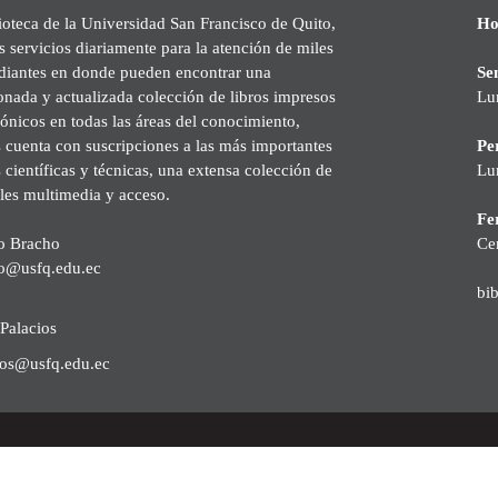
ioteca de la Universidad San Francisco de Quito,
Ho
s servicios diariamente para la atención de miles
udiantes en donde pueden encontrar una
Se
onada y actualizada colección de libros impresos
Lu
rónicos en todas las áreas del conocimiento,
cuenta con suscripciones a las más importantes
Pe
s científicas y técnicas, una extensa colección de
Lu
les multimedia y acceso.
Fer
o Bracho
Ce
o@usfq.edu.ec
bi
Palacios
ios@usfq.edu.ec