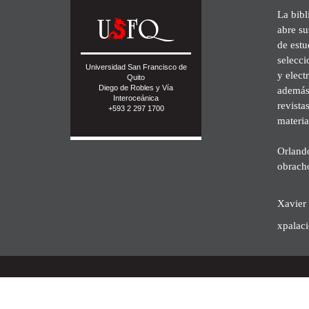
La bibl
abre su
de est
selecci
Universidad San Francisco de
y elect
Quito
Diego de Robles y Vía
además 
Interoceánica
revista
+593 2 297 1700
materia
Orland
obrach
Xavier 
xpalac