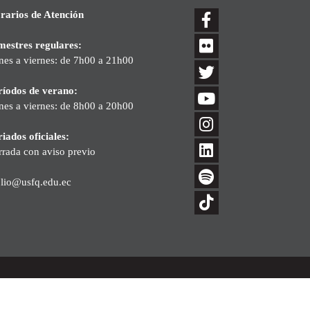
rarios de Atención
mestres regulares:
nes a viernes: de 7h00 a 21h00
ríodos de verano:
nes a viernes: de 8h00 a 20h00
iados oficiales:
rrada con aviso previo
blio@usfq.edu.ec