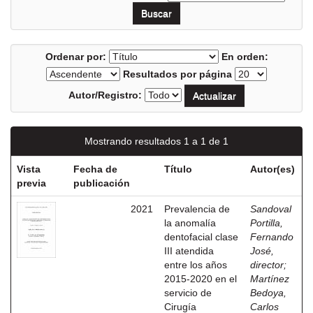
Ordenar por:
En orden:
Resultados por página
Autor/Registro:
Mostrando resultados 1 a 1 de 1
Vista
Fecha de
Título
Autor(es)
previa
publicación
2021
Prevalencia de
Sandoval
la anomalía
Portilla,
dentofacial clase
Fernando
III atendida
José,
entre los años
director
;
2015-2020 en el
Martínez
servicio de
Bedoya,
Cirugía
Carlos