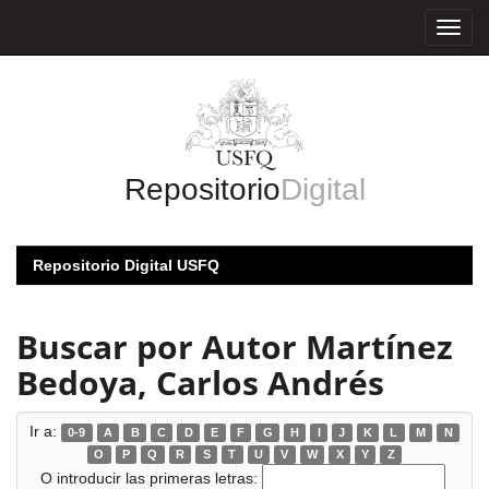
Skip
navigation
Repositorio
Digital
Repositorio Digital USFQ
Buscar por Autor Martínez
Bedoya, Carlos Andrés
Ir a:
0-9
A
B
C
D
E
F
G
H
I
J
K
L
M
N
O
P
Q
R
S
T
U
V
W
X
Y
Z
O introducir las primeras letras: