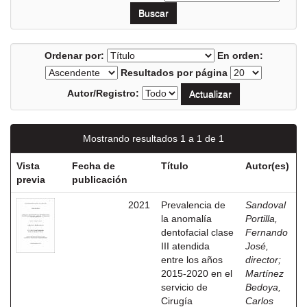
Ordenar por:
En orden:
Resultados por página
Autor/Registro:
Mostrando resultados 1 a 1 de 1
Vista
Fecha de
Título
Autor(es)
previa
publicación
2021
Prevalencia de
Sandoval
la anomalía
Portilla,
dentofacial clase
Fernando
III atendida
José,
entre los años
director
;
2015-2020 en el
Martínez
servicio de
Bedoya,
Cirugía
Carlos