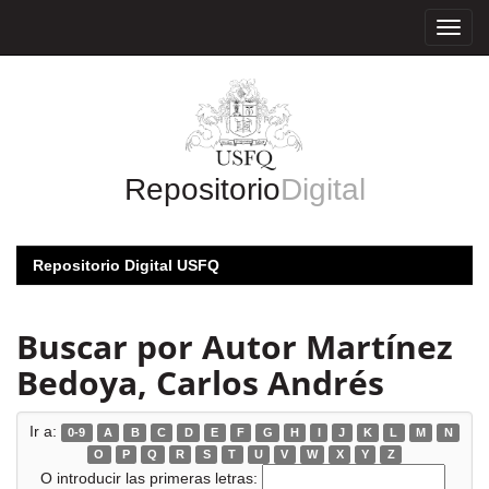
Skip
navigation
Repositorio
Digital
Repositorio Digital USFQ
Buscar por Autor Martínez
Bedoya, Carlos Andrés
Ir a:
0-9
A
B
C
D
E
F
G
H
I
J
K
L
M
N
O
P
Q
R
S
T
U
V
W
X
Y
Z
O introducir las primeras letras: