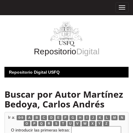
Skip
navigation
Repositorio
Digital
Repositorio Digital USFQ
Buscar por Autor Martínez
Bedoya, Carlos Andrés
Ir a:
0-9
A
B
C
D
E
F
G
H
I
J
K
L
M
N
O
P
Q
R
S
T
U
V
W
X
Y
Z
O introducir las primeras letras: