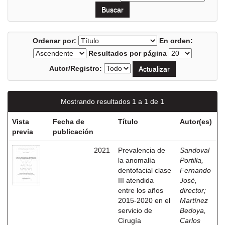
Ordenar por:
En orden:
Resultados por página
Autor/Registro:
Mostrando resultados 1 a 1 de 1
Vista
Fecha de
Título
Autor(es)
previa
publicación
2021
Prevalencia de
Sandoval
la anomalía
Portilla,
dentofacial clase
Fernando
III atendida
José,
entre los años
director
;
2015-2020 en el
Martínez
servicio de
Bedoya,
Cirugía
Carlos