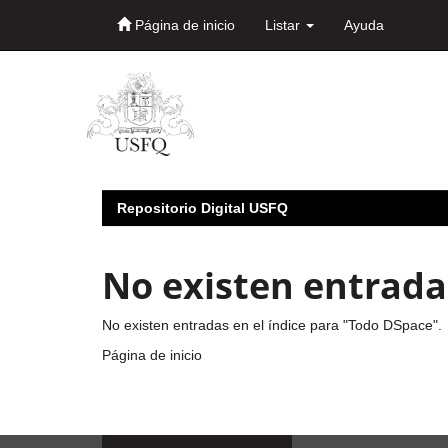
Página de inicio
Listar
Ayuda
Skip
navigation
Repositorio Digital USFQ
No existen entradas
No existen entradas en el índice para "Todo DSpace".
Página de inicio