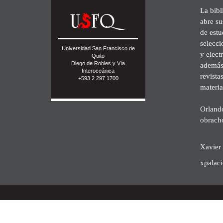
La bibl
abre su
de est
selecci
Universidad San Francisco de
y elect
Quito
Diego de Robles y Vía
además 
Interoceánica
revista
+593 2 297 1700
materia
Orland
obrach
Xavier 
xpalac