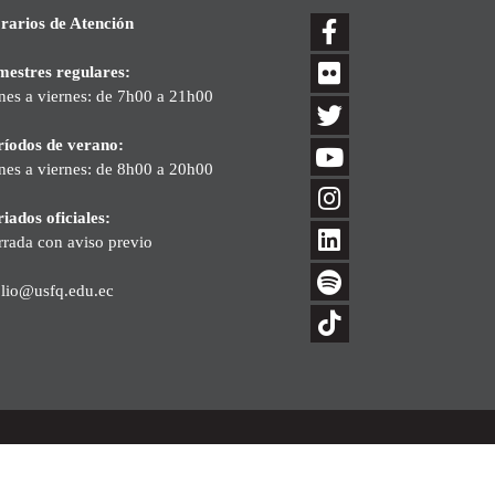
rarios de Atención
mestres regulares:
nes a viernes: de 7h00 a 21h00
ríodos de verano:
nes a viernes: de 8h00 a 20h00
iados oficiales:
rrada con aviso previo
blio@usfq.edu.ec