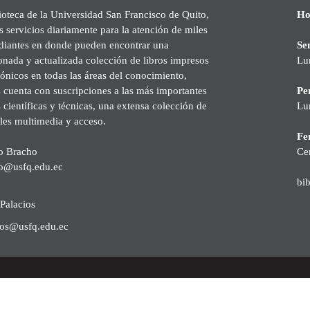
ioteca de la Universidad San Francisco de Quito,
Ho
s servicios diariamente para la atención de miles
udiantes en donde pueden encontrar una
Se
onada y actualizada colección de libros impresos
Lu
rónicos en todas las áreas del conocimiento,
cuenta con suscripciones a las más importantes
Pe
s científicas y técnicas, una extensa colección de
Lu
les multimedia y acceso.
Fer
o Bracho
Ce
o@usfq.edu.ec
bi
Palacios
ios@usfq.edu.ec