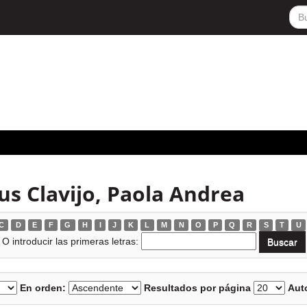
s Clavijo, Paola Andrea
C
D
E
F
G
H
I
J
K
L
M
N
O
P
Q
R
S
T
U
O introducir las primeras letras:
En orden:
Resultados por página
Auto