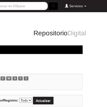
Servicios
Repositorio
Digital
V
W
X
Y
Z
r/Registro: