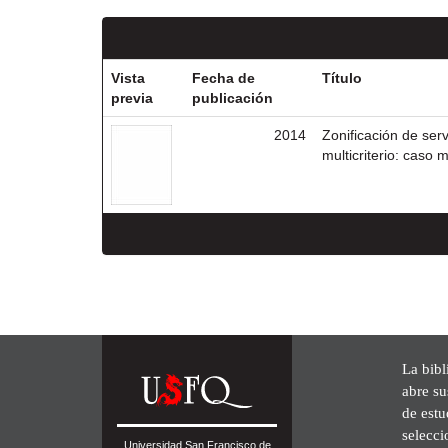
Vista
Fecha de
Título
previa
publicación
2014
Zonificación de ser
multicriterio: caso 
La bibl
abre su
de est
selecci
Universidad San Francisco de