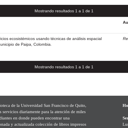
Mostrando resultados 1 a 1 de 1
Au
vicios ecosistémicos usando técnicas de análisis espacial
Res
municipio de Paipa, Colombia.
Mostrando resultados 1 a 1 de 1
ioteca de la Universidad San Francisco de Quito,
Ho
s servicios diariamente para la atención de miles
udiantes en donde pueden encontrar una
Se
onada y actualizada colección de libros impresos
Lu