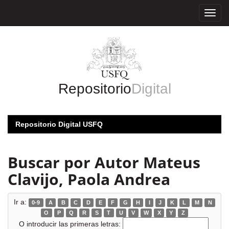
Skip
navigation
Repositorio
Digital
Repositorio Digital USFQ
Buscar por Autor Mateus
Clavijo, Paola Andrea
Ir a:
0-9
A
B
C
D
E
F
G
H
I
J
K
L
M
N
O
P
Q
R
S
T
U
V
W
X
Y
Z
O introducir las primeras letras: