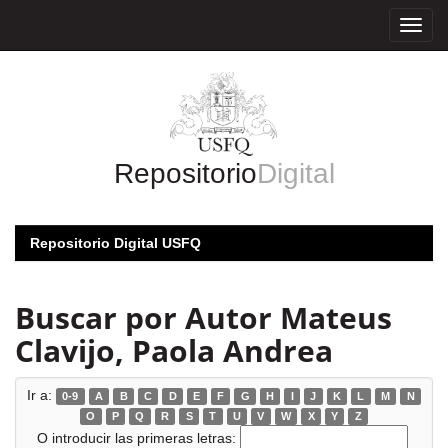
Skip
navigation
Repositorio
Digital
Repositorio Digital USFQ
Buscar por Autor Mateus
Clavijo, Paola Andrea
Ir a:
0-9
A
B
C
D
E
F
G
H
I
J
K
L
M
N
O
P
Q
R
S
T
U
V
W
X
Y
Z
O introducir las primeras letras: