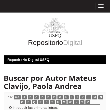
Skip
navigation
Repositorio
Digital
Repositorio Digital USFQ
Buscar por Autor Mateus
Clavijo, Paola Andrea
Ir a:
0-9
A
B
C
D
E
F
G
H
I
J
K
L
M
N
O
P
Q
R
S
T
U
V
W
X
Y
Z
O introducir las primeras letras: