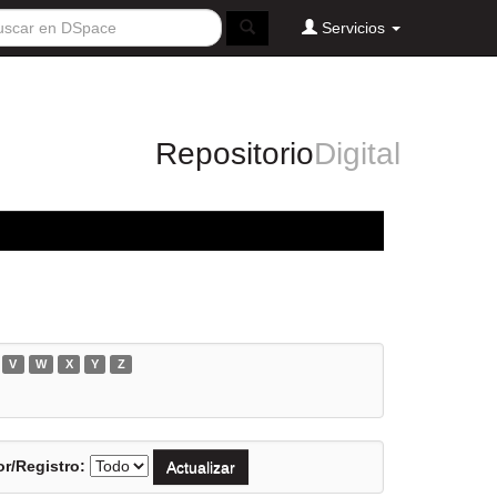
Servicios
Repositorio
Digital
V
W
X
Y
Z
r/Registro: