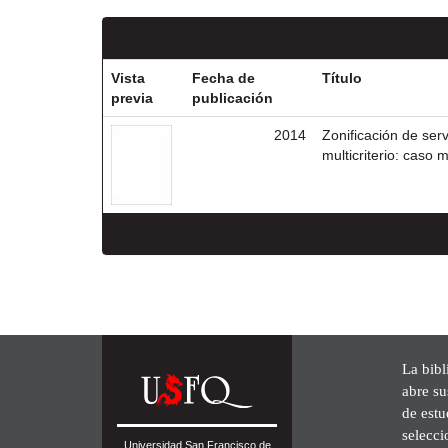
Vista
Fecha de
Título
previa
publicación
2014
Zonificación de ser
multicriterio: caso 
La bibl
abre su
de est
selecci
Universidad San Francisco de