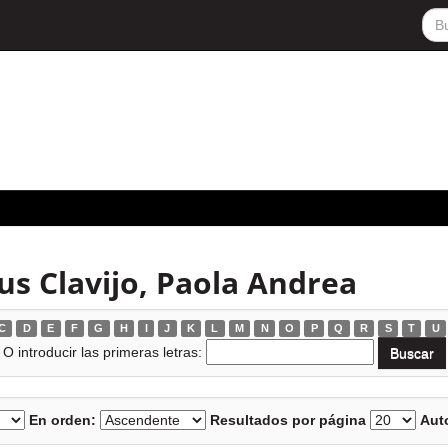
s Clavijo, Paola Andrea
C
D
E
F
G
H
I
J
K
L
M
N
O
P
Q
R
S
T
U
O introducir las primeras letras:
En orden:
Resultados por página
Auto