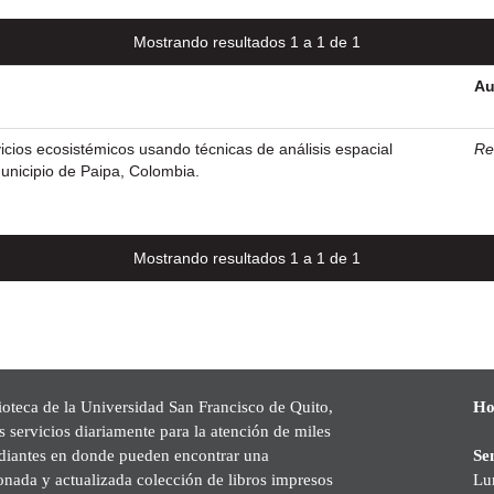
Mostrando resultados 1 a 1 de 1
Au
vicios ecosistémicos usando técnicas de análisis espacial
Res
municipio de Paipa, Colombia.
Mostrando resultados 1 a 1 de 1
ioteca de la Universidad San Francisco de Quito,
Ho
s servicios diariamente para la atención de miles
udiantes en donde pueden encontrar una
Se
onada y actualizada colección de libros impresos
Lu