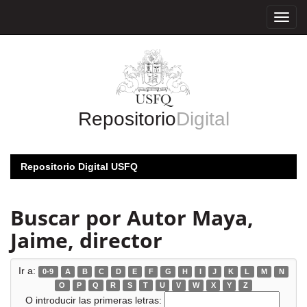
Skip
navigation
Repositorio
Digital
Repositorio Digital USFQ
Buscar por Autor Maya,
Jaime, director
Ir a:
0-9
A
B
C
D
E
F
G
H
I
J
K
L
M
N
O
P
Q
R
S
T
U
V
W
X
Y
Z
O introducir las primeras letras: