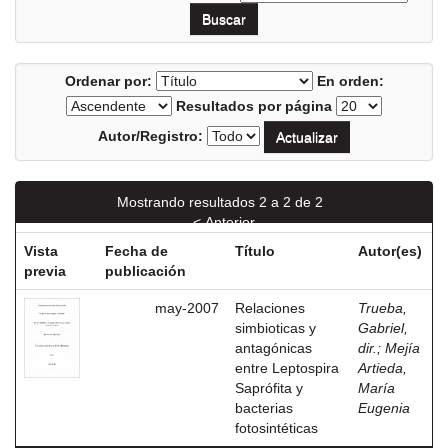
Ordenar por:
En orden:
Resultados por página
Autor/Registro:
Mostrando resultados 2 a 2 de 2
< Anterior
Vista
Fecha de
Título
Autor(es)
previa
publicación
may-2007
Relaciones
Trueba,
simbioticas y
Gabriel,
antagónicas
dir.
;
Mejía
entre Leptospira
Artieda,
Saprófita y
María
bacterias
Eugenia
fotosintéticas