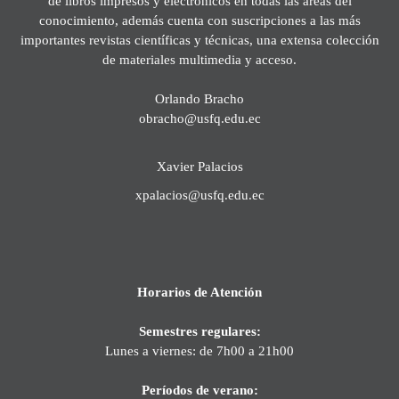
de libros impresos y electrónicos en todas las áreas del
conocimiento, además cuenta con suscripciones a las más
importantes revistas científicas y técnicas, una extensa colección
de materiales multimedia y acceso.
Orlando Bracho
obracho@usfq.edu.ec
Xavier Palacios
xpalacios@usfq.edu.ec
Horarios de Atención
Semestres regulares:
Lunes a viernes: de 7h00 a 21h00
Períodos de verano: