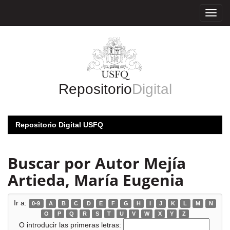
Skip
navigation
Repositorio
Digital
Repositorio Digital USFQ
Buscar por Autor Mejía
Artieda, María Eugenia
Ir a:
0-9
A
B
C
D
E
F
G
H
I
J
K
L
M
N
O
P
Q
R
S
T
U
V
W
X
Y
Z
O introducir las primeras letras: