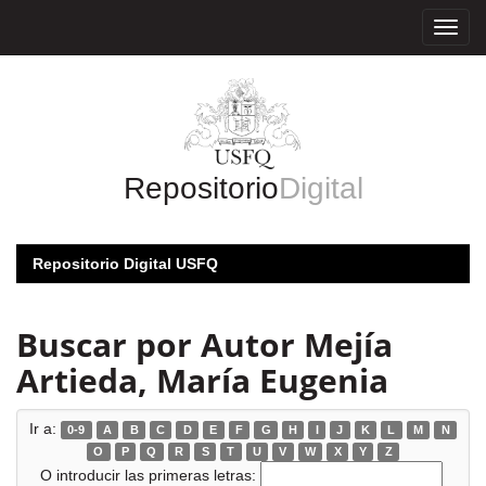
Skip
navigation
Repositorio
Digital
Repositorio Digital USFQ
Buscar por Autor Mejía
Artieda, María Eugenia
Ir a:
0-9
A
B
C
D
E
F
G
H
I
J
K
L
M
N
O
P
Q
R
S
T
U
V
W
X
Y
Z
O introducir las primeras letras: