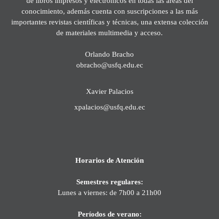
de libros impresos y electrónicos en todas las áreas del
conocimiento, además cuenta con suscripciones a las más
importantes revistas científicas y técnicas, una extensa colección
de materiales multimedia y acceso.
Orlando Bracho
obracho@usfq.edu.ec
Xavier Palacios
xpalacios@usfq.edu.ec
Horarios de Atención
Semestres regulares:
Lunes a viernes: de 7h00 a 21h00
Períodos de verano: