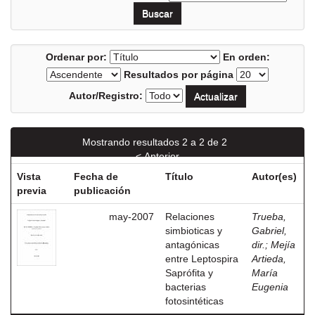
Ordenar por:
En orden:
Resultados por página
Autor/Registro:
Mostrando resultados 2 a 2 de 2
< Anterior
Vista
Fecha de
Título
Autor(es)
previa
publicación
may-2007
Relaciones
Trueba,
simbioticas y
Gabriel,
antagónicas
dir.
;
Mejía
entre Leptospira
Artieda,
Saprófita y
María
bacterias
Eugenia
fotosintéticas