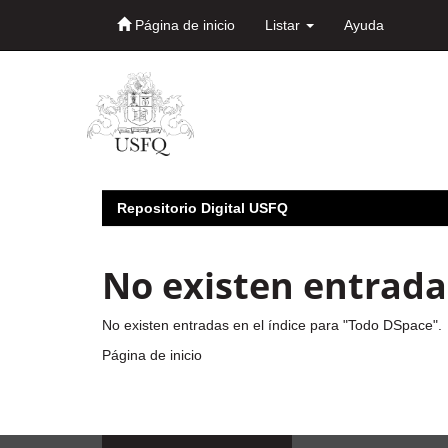
Página de inicio
Listar
Ayuda
Skip
navigation
Repositorio Digital USFQ
No existen entradas
No existen entradas en el índice para "Todo DSpace".
Página de inicio