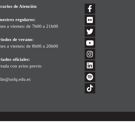
rarios de Atención
mestres regulares:
nes a viernes: de 7h00 a 21h00
ríodos de verano:
nes a viernes: de 8h00 a 20h00
iados oficiales:
rrada con aviso previo
blio@usfq.edu.ec