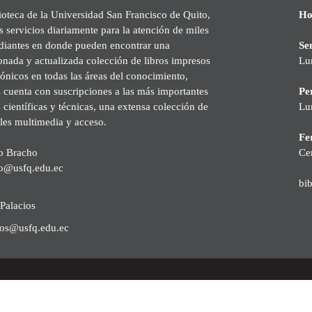
ioteca de la Universidad San Francisco de Quito,
Ho
s servicios diariamente para la atención de miles
udiantes en donde pueden encontrar una
Se
onada y actualizada colección de libros impresos
Lu
rónicos en todas las áreas del conocimiento,
cuenta con suscripciones a las más importantes
Pe
s científicas y técnicas, una extensa colección de
Lu
les multimedia y acceso.
Fer
o Bracho
Ce
o@usfq.edu.ec
bi
Palacios
ios@usfq.edu.ec