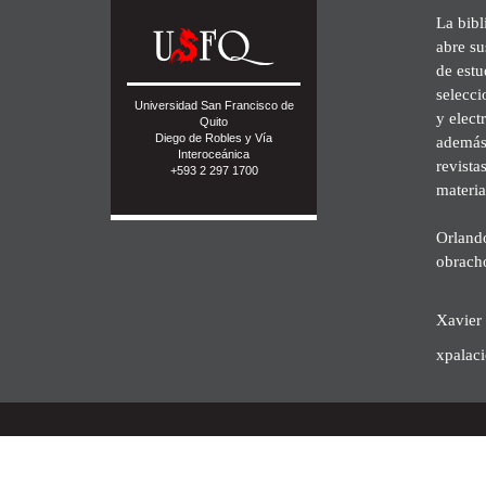
La bibl
abre su
de est
selecci
Universidad San Francisco de
y elect
Quito
Diego de Robles y Vía
además 
Interoceánica
revista
+593 2 297 1700
materia
Orland
obrach
Xavier 
xpalac