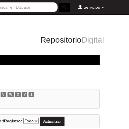
Servicios
Repositorio
Digital
V
W
X
Y
Z
r/Registro: