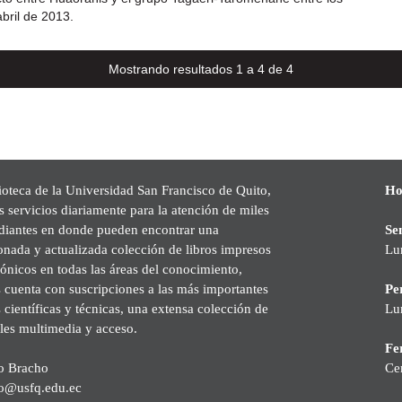
bril de 2013.
Mostrando resultados 1 a 4 de 4
ioteca de la Universidad San Francisco de Quito,
Ho
s servicios diariamente para la atención de miles
udiantes en donde pueden encontrar una
Se
onada y actualizada colección de libros impresos
Lu
rónicos en todas las áreas del conocimiento,
cuenta con suscripciones a las más importantes
Pe
s científicas y técnicas, una extensa colección de
Lu
les multimedia y acceso.
Fer
o Bracho
Ce
o@usfq.edu.ec