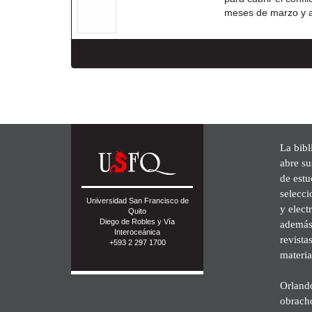
meses de marzo y a
La bibl
abre su
de est
selecci
Universidad San Francisco de
y elect
Quito
Diego de Robles y Vía
además 
Interoceánica
revista
+593 2 297 1700
materia
Orland
obrach