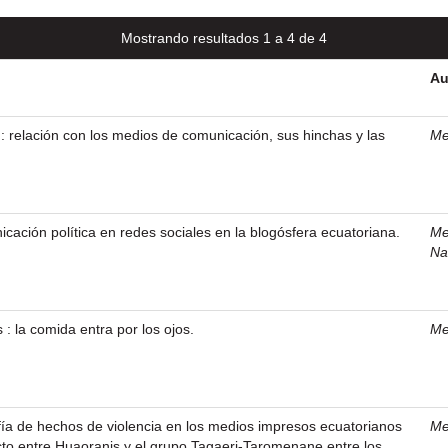
Mostrando resultados 1 a 4 de 4
Au
: relación con los medios de comunicación, sus hinchas y las
Me
cación política en redes sociales en la blogósfera ecuatoriana.
Me
Na
: la comida entra por los ojos.
Me
afía de hechos de violencia en los medios impresos ecuatorianos
Me
licto entre Huaoranis y el grupo Tagaeri-Taromenane entre los