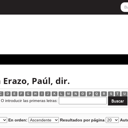
Erazo, Paúl, dir.
C
D
E
F
G
H
I
J
K
L
M
N
O
P
Q
R
S
T
U
O introducir las primeras letras:
En orden:
Resultados por página
Auto