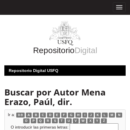
Skip
navigation
Repositorio
Digital
Repositorio Digital USFQ
Buscar por Autor Mena
Erazo, Paúl, dir.
Ir a:
0-9
A
B
C
D
E
F
G
H
I
J
K
L
M
N
O
P
Q
R
S
T
U
V
W
X
Y
Z
O introducir las primeras letras: