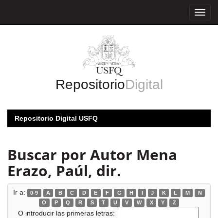
Skip
navigation
Repositorio
Digital
Repositorio Digital USFQ
Buscar por Autor Mena
Erazo, Paúl, dir.
Ir a:
0-9
A
B
C
D
E
F
G
H
I
J
K
L
M
N
O
P
Q
R
S
T
U
V
W
X
Y
Z
O introducir las primeras letras: