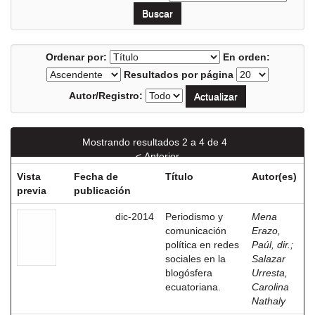
Ordenar por:
En orden:
Resultados por página
Autor/Registro:
Mostrando resultados 2 a 4 de 4
< Anterior
Vista
Fecha de
Título
Autor(es)
previa
publicación
dic-2014
Periodismo y
Mena
comunicación
Erazo,
política en redes
Paúl, dir.
;
sociales en la
Salazar
blogósfera
Urresta,
ecuatoriana.
Carolina
Nathaly