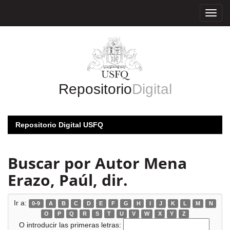
Skip
navigation
Repositorio
Digital
Repositorio Digital USFQ
Buscar por Autor Mena
Erazo, Paúl, dir.
Ir a:
0-9
A
B
C
D
E
F
G
H
I
J
K
L
M
N
O
P
Q
R
S
T
U
V
W
X
Y
Z
O introducir las primeras letras: