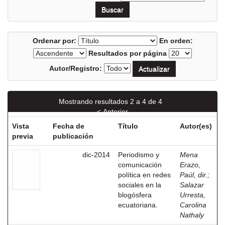
Ordenar por:
En orden:
Resultados por página
Autor/Registro:
Mostrando resultados 2 a 4 de 4
< Anterior
Vista
Fecha de
Título
Autor(es)
previa
publicación
dic-2014
Periodismo y
Mena
comunicación
Erazo,
política en redes
Paúl, dir.
;
sociales en la
Salazar
blogósfera
Urresta,
ecuatoriana.
Carolina
Nathaly