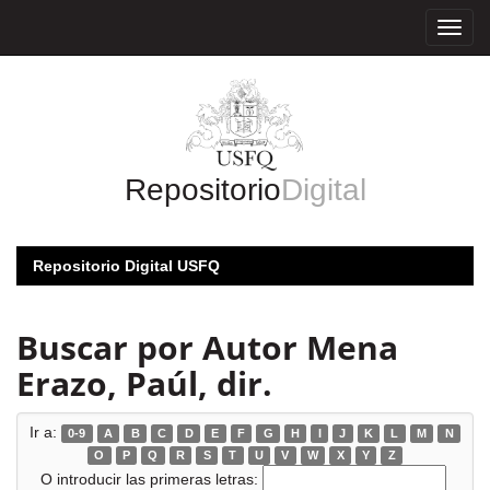
Skip
navigation
Repositorio
Digital
Repositorio Digital USFQ
Buscar por Autor Mena
Erazo, Paúl, dir.
Ir a:
0-9
A
B
C
D
E
F
G
H
I
J
K
L
M
N
O
P
Q
R
S
T
U
V
W
X
Y
Z
O introducir las primeras letras: