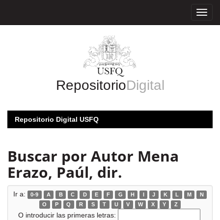
Skip
navigation
Repositorio
Digital
Repositorio Digital USFQ
Buscar por Autor Mena
Erazo, Paúl, dir.
Ir a:
0-9
A
B
C
D
E
F
G
H
I
J
K
L
M
N
O
P
Q
R
S
T
U
V
W
X
Y
Z
O introducir las primeras letras: