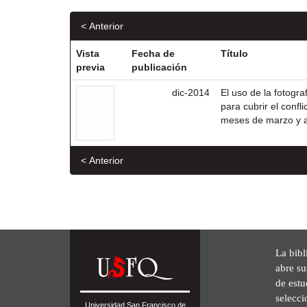
< Anterior
Vista
Fecha de
Título
previa
publicación
dic-2014
El uso de la fotogr
para cubrir el conf
meses de marzo y a
< Anterior
La bibl
abre su
de est
selecci
Universidad San Francisco de