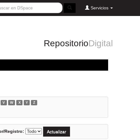
Servicios
Repositorio
Digital
V
W
X
Y
Z
r/Registro: