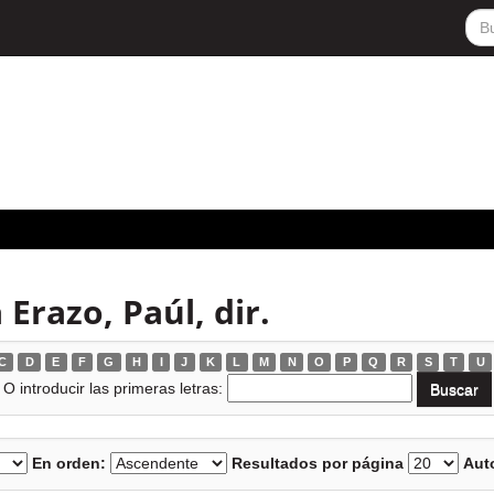
Erazo, Paúl, dir.
C
D
E
F
G
H
I
J
K
L
M
N
O
P
Q
R
S
T
U
O introducir las primeras letras:
En orden:
Resultados por página
Auto