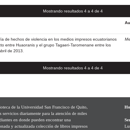
Mostrando resultados 4 a 4 de 4
Au
afía de hechos de violencia en los medios impresos ecuatorianos
Me
licto entre Huaoranis y el grupo Tagaeri-Taromenane entre los
bril de 2013.
Mostrando resultados 4 a 4 de 4
ioteca de la Universidad San Francisco de Quito,
Ho
s servicios diariamente para la atención de miles
udiantes en donde pueden encontrar una
Se
onada y actualizada colección de libros impresos
Lu