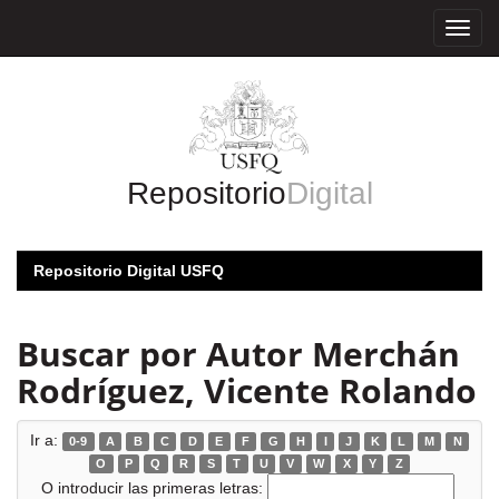
Skip
navigation
Repositorio
Digital
Repositorio Digital USFQ
Buscar por Autor Merchán
Rodríguez, Vicente Rolando
Ir a:
0-9
A
B
C
D
E
F
G
H
I
J
K
L
M
N
O
P
Q
R
S
T
U
V
W
X
Y
Z
O introducir las primeras letras: