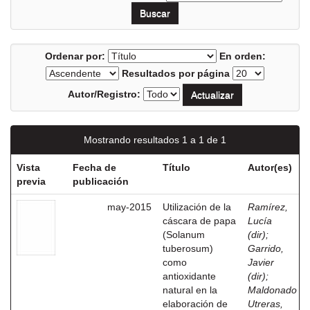
Ordenar por:
En orden:
Resultados por página
Autor/Registro:
Mostrando resultados 1 a 1 de 1
Vista
Fecha de
Título
Autor(es)
previa
publicación
may-2015
Utilización de la
Ramírez,
cáscara de papa
Lucía
(Solanum
(dir)
;
tuberosum)
Garrido,
como
Javier
antioxidante
(dir)
;
natural en la
Maldonado
elaboración de
Utreras,