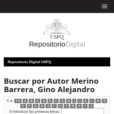
Skip
navigation
Repositorio
Digital
Repositorio Digital USFQ
Buscar por Autor Merino
Barrera, Gino Alejandro
Ir a:
0-9
A
B
C
D
E
F
G
H
I
J
K
L
M
N
O
P
Q
R
S
T
U
V
W
X
Y
Z
O introducir las primeras letras: