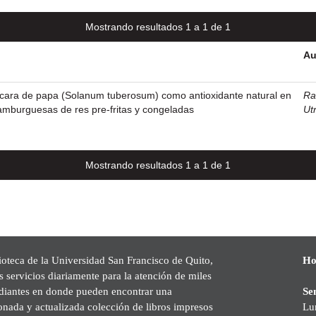
Mostrando resultados 1 a 1 de 1
Au
áscara de papa (Solanum tuberosum) como antioxidante natural en
Ra
amburguesas de res pre-fritas y congeladas
Ut
Mostrando resultados 1 a 1 de 1
ioteca de la Universidad San Francisco de Quito,
Ho
s servicios diariamente para la atención de miles
udiantes en donde pueden encontrar una
Se
onada y actualizada colección de libros impresos
Lu