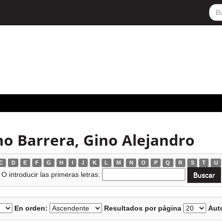
o Barrera, Gino Alejandro
C
D
E
F
G
H
I
J
K
L
M
N
O
P
Q
R
S
T
U
O introducir las primeras letras:
En orden:
Resultados por página
Auto