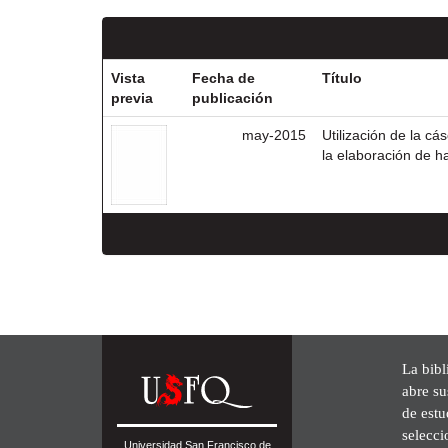
Vista
Fecha de
Título
previa
publicación
may-2015
Utilización de la c
la elaboración de h
La bibl
abre su
de est
selecci
Universidad San Francisco de