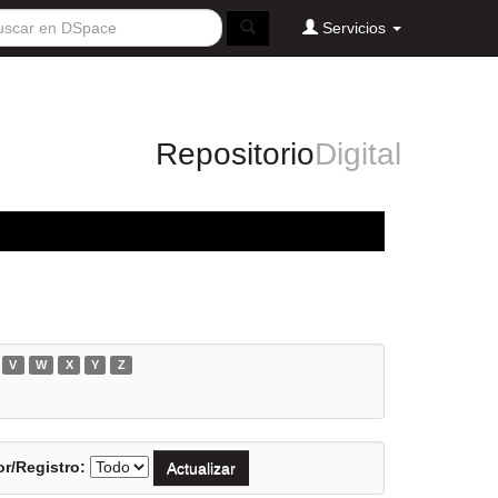
Servicios
Repositorio
Digital
V
W
X
Y
Z
r/Registro: