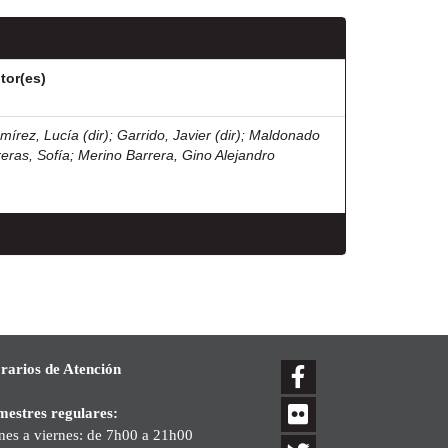
tor(es)
mírez, Lucía (dir)
;
Garrido, Javier (dir)
;
Maldonado
reras, Sofía
;
Merino Barrera, Gino Alejandro
rarios de Atención
mestres regulares:
nes a viernes: de 7h00 a 21h00