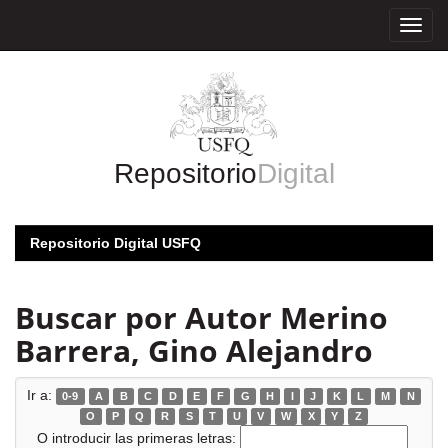
Skip
navigation
Repositorio
Digital
Repositorio Digital USFQ
Buscar por Autor Merino
Barrera, Gino Alejandro
Ir a:
0-9
A
B
C
D
E
F
G
H
I
J
K
L
M
N
O
P
Q
R
S
T
U
V
W
X
Y
Z
O introducir las primeras letras: