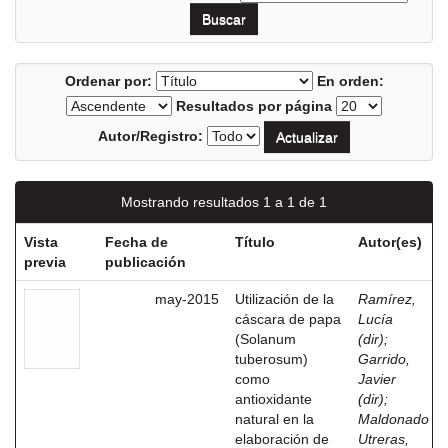
Ordenar por:
En orden:
Resultados por página
Autor/Registro:
Mostrando resultados 1 a 1 de 1
Vista
Fecha de
Título
Autor(es)
previa
publicación
may-2015
Utilización de la
Ramírez,
cáscara de papa
Lucía
(Solanum
(dir)
;
tuberosum)
Garrido,
como
Javier
antioxidante
(dir)
;
natural en la
Maldonado
elaboración de
Utreras,