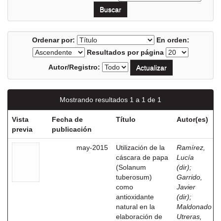
Ordenar por:
En orden:
Resultados por página
Autor/Registro:
Mostrando resultados 1 a 1 de 1
Vista
Fecha de
Título
Autor(es)
previa
publicación
may-2015
Utilización de la
Ramírez,
cáscara de papa
Lucía
(Solanum
(dir)
;
tuberosum)
Garrido,
como
Javier
antioxidante
(dir)
;
natural en la
Maldonado
elaboración de
Utreras,