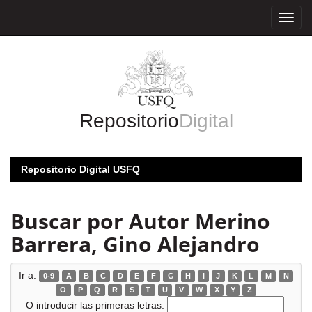
Skip
navigation
Repositorio
Digital
Repositorio Digital USFQ
Buscar por Autor Merino
Barrera, Gino Alejandro
Ir a:
0-9
A
B
C
D
E
F
G
H
I
J
K
L
M
N
O
P
Q
R
S
T
U
V
W
X
Y
Z
O introducir las primeras letras: