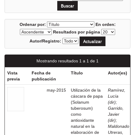
Ordenar por:
En orden:
Resultados por página
Autor/Registro:
Mostrando resultados 1 a 1 de 1
Vista
Fecha de
Título
Autor(es)
previa
publicación
may-2015
Utilización de la
Ramírez,
cáscara de papa
Lucía
(Solanum
(dir)
;
tuberosum)
Garrido,
como
Javier
antioxidante
(dir)
;
natural en la
Maldonado
elaboración de
Utreras,