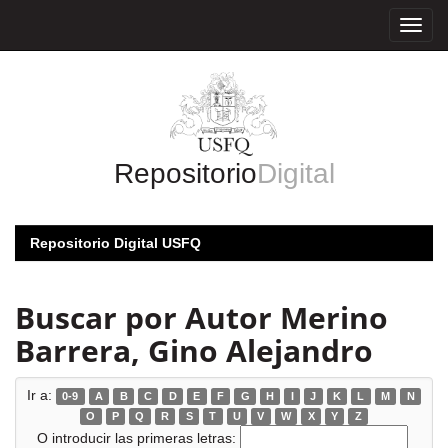
Skip
navigation
Repositorio
Digital
Repositorio Digital USFQ
Buscar por Autor Merino
Barrera, Gino Alejandro
Ir a:
0-9
A
B
C
D
E
F
G
H
I
J
K
L
M
N
O
P
Q
R
S
T
U
V
W
X
Y
Z
O introducir las primeras letras: