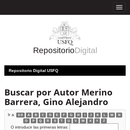
Skip
navigation
Repositorio
Digital
Repositorio Digital USFQ
Buscar por Autor Merino
Barrera, Gino Alejandro
Ir a:
0-9
A
B
C
D
E
F
G
H
I
J
K
L
M
N
O
P
Q
R
S
T
U
V
W
X
Y
Z
O introducir las primeras letras: