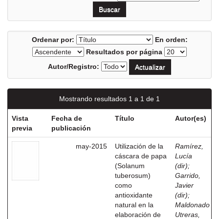
Ordenar por:
En orden:
Resultados por página
Autor/Registro:
Mostrando resultados 1 a 1 de 1
Vista
Fecha de
Título
Autor(es)
previa
publicación
may-2015
Utilización de la
Ramírez,
cáscara de papa
Lucía
(Solanum
(dir)
;
tuberosum)
Garrido,
como
Javier
antioxidante
(dir)
;
natural en la
Maldonado
elaboración de
Utreras,