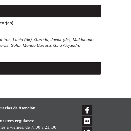
tor(es)
mírez, Lucía (dir)
;
Garrido, Javier (dir)
;
Maldonado
reras, Sofía
;
Merino Barrera, Gino Alejandro
rarios de Atención
mestres regulares:
nes a viernes: de 7h00 a 21h00