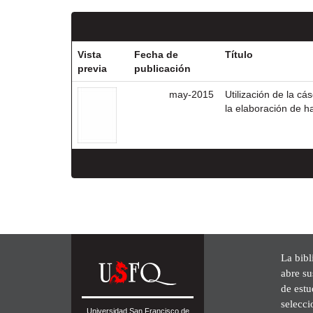
Vista
Fecha de
Título
previa
publicación
may-2015
Utilización de la c
la elaboración de h
La bibl
abre su
de est
selecci
Universidad San Francisco de