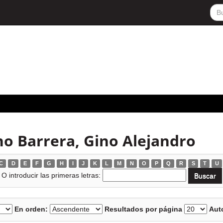
o Barrera, Gino Alejandro
C
D
E
F
G
H
I
J
K
L
M
N
O
P
Q
R
S
T
U
O introducir las primeras letras:
En orden:
Resultados por página
Auto