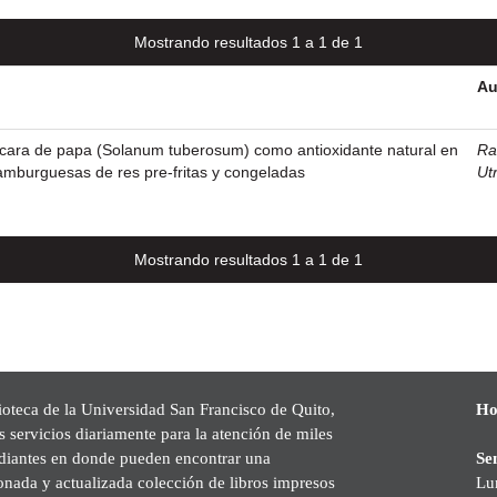
Mostrando resultados 1 a 1 de 1
Au
áscara de papa (Solanum tuberosum) como antioxidante natural en
Ra
amburguesas de res pre-fritas y congeladas
Ut
Mostrando resultados 1 a 1 de 1
ioteca de la Universidad San Francisco de Quito,
Ho
s servicios diariamente para la atención de miles
udiantes en donde pueden encontrar una
Se
onada y actualizada colección de libros impresos
Lu