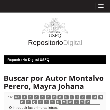
Skip
navigation
Repositorio
Digital
Repositorio Digital USFQ
Buscar por Autor Montalvo
Perero, Mayra Johana
Ir a:
0-9
A
B
C
D
E
F
G
H
I
J
K
L
M
N
O
P
Q
R
S
T
U
V
W
X
Y
Z
O introducir las primeras letras: