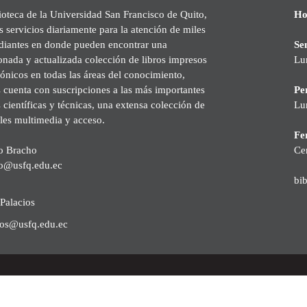
ioteca de la Universidad San Francisco de Quito,
Ho
s servicios diariamente para la atención de miles
udiantes en donde pueden encontrar una
Se
onada y actualizada colección de libros impresos
Lu
rónicos en todas las áreas del conocimiento,
cuenta con suscripciones a las más importantes
Pe
s científicas y técnicas, una extensa colección de
Lu
les multimedia y acceso.
Fer
o Bracho
Ce
o@usfq.edu.ec
bi
Palacios
ios@usfq.edu.ec