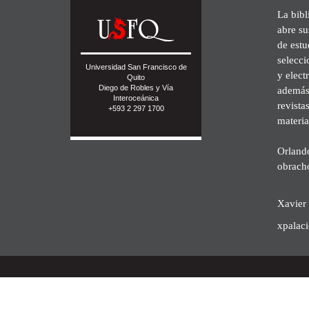
La bibl
abre su
de est
selecci
Universidad San Francisco de
y elect
Quito
Diego de Robles y Vía
además 
Interoceánica
revista
+593 2 297 1700
materia
Orland
obrach
Xavier 
xpalac