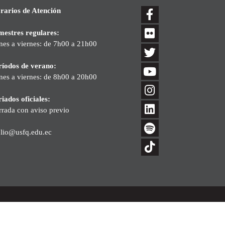
rarios de Atención
mestres regulares:
nes a viernes: de 7h00 a 21h00
ríodos de verano:
nes a viernes: de 8h00 a 20h00
iados oficiales:
rrada con aviso previo
blio@usfq.edu.ec