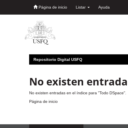
Página de inicio
Listar
Ayuda
Skip
navigation
Repositorio Digital USFQ
No existen entradas
No existen entradas en el índice para "Todo DSpace".
Página de inicio