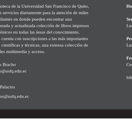
ioteca de la Universidad San Francisco de Quito,
Ho
s servicios diariamente para la atención de miles
udiantes en donde pueden encontrar una
Se
onada y actualizada colección de libros impresos
Lu
rónicos en todas las áreas del conocimiento,
cuenta con suscripciones a las más importantes
Pe
s científicas y técnicas, una extensa colección de
Lu
les multimedia y acceso.
Fer
o Bracho
Ce
o@usfq.edu.ec
bi
Palacios
ios@usfq.edu.ec