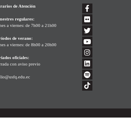
rarios de Atención
mestres regulares:
nes a viernes: de 7h00 a 21h00
ríodos de verano:
nes a viernes: de 8h00 a 20h00
iados oficiales:
rrada con aviso previo
blio@usfq.edu.ec