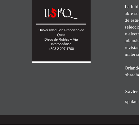
La bibl
abre su
de est
selecci
Universidad San Francisco de
y elect
Quito
Diego de Robles y Vía
además 
Interoceánica
revista
+593 2 297 1700
materia
Orland
obrach
Xavier 
xpalac