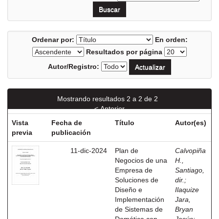
Ordenar por:
En orden:
Resultados por página
Autor/Registro:
Mostrando resultados 2 a 2 de 2
< Anterior
Vista
Fecha de
Título
Autor(es)
previa
publicación
11-dic-2024
Plan de
Calvopiña
Negocios de una
H.,
Empresa de
Santiago,
Soluciones de
dir.
;
Diseño e
Ilaquize
Implementación
Jara,
de Sistemas de
Bryan