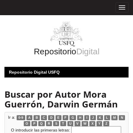
Skip
navigation
Repositorio
Digital
Repositorio Digital USFQ
Buscar por Autor Mora
Guerrón, Darwin Germán
Ir a:
0-9
A
B
C
D
E
F
G
H
I
J
K
L
M
N
O
P
Q
R
S
T
U
V
W
X
Y
Z
O introducir las primeras letras: