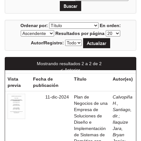
Ordenar por:
En orden:
Resultados por página
Autor/Registro:
Mostrando resultados 2 a 2 de 2
< Anterior
Vista
Fecha de
Título
Autor(es)
previa
publicación
11-dic-2024
Plan de
Calvopiña
Negocios de una
H.,
Empresa de
Santiago,
Soluciones de
dir.
;
Diseño e
Ilaquize
Implementación
Jara,
de Sistemas de
Bryan