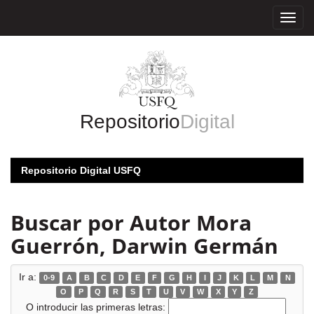
Skip
navigation
Repositorio
Digital
Repositorio Digital USFQ
Buscar por Autor Mora
Guerrón, Darwin Germán
Ir a:
0-9
A
B
C
D
E
F
G
H
I
J
K
L
M
N
O
P
Q
R
S
T
U
V
W
X
Y
Z
O introducir las primeras letras: