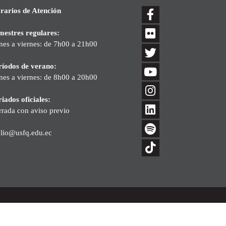
rarios de Atención
mestres regulares:
nes a viernes: de 7h00 a 21h00
ríodos de verano:
nes a viernes: de 8h00 a 20h00
iados oficiales:
rrada con aviso previo
blio@usfq.edu.ec