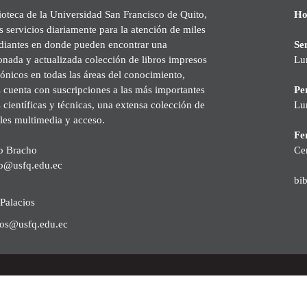
ioteca de la Universidad San Francisco de Quito,
Ho
s servicios diariamente para la atención de miles
udiantes en donde pueden encontrar una
Se
onada y actualizada colección de libros impresos
Lu
rónicos en todas las áreas del conocimiento,
cuenta con suscripciones a las más importantes
Pe
s científicas y técnicas, una extensa colección de
Lu
les multimedia y acceso.
Fer
o Bracho
Ce
o@usfq.edu.ec
bi
Palacios
ios@usfq.edu.ec