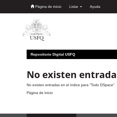
Página de inicio
Listar
Ayuda
Skip
navigation
Repositorio Digital USFQ
No existen entradas
No existen entradas en el índice para "Todo DSpace".
Página de inicio