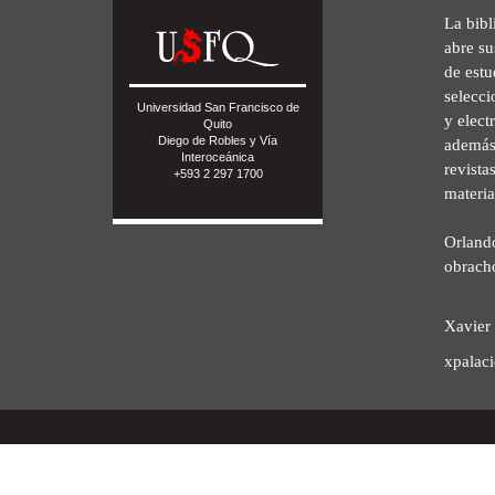
La bibl
abre su
de est
selecci
Universidad San Francisco de
y elect
Quito
Diego de Robles y Vía
además 
Interoceánica
revista
+593 2 297 1700
materia
Orland
obrach
Xavier 
xpalac