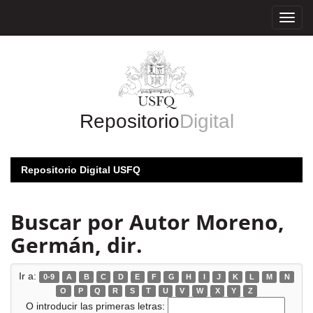
Skip
navigation
Repositorio
Digital
Repositorio Digital USFQ
Buscar por Autor Moreno,
Germán, dir.
Ir a:
0-9
A
B
C
D
E
F
G
H
I
J
K
L
M
N
O
P
Q
R
S
T
U
V
W
X
Y
Z
O introducir las primeras letras: