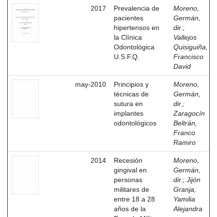
2017
Prevalencia de
Moreno,
pacientes
Germán,
hipertensos en
dir.
;
la Clínica
Vallejos
Odontológica
Quisiguiña,
U.S.F.Q.
Francisco
David
may-2010
Principios y
Moreno,
técnicas de
Germán,
sutura en
dir.
;
implantes
Zaragocín
odontológicos
Beltrán,
Franco
Ramiro
2014
Recesión
Moreno,
gingival en
Germán,
personas
dir.
;
Jijón
militares de
Granja,
entre 18 a 28
Yamilia
años de la
Alejandra