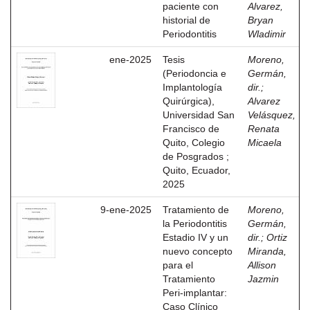
paciente con
Alvarez,
historial de
Bryan
Periodontitis
Wladimir
ene-2025
Tesis
Moreno,
(Periodoncia e
Germán,
Implantología
dir.
;
Quirúrgica),
Alvarez
Universidad San
Velásquez,
Francisco de
Renata
Quito, Colegio
Micaela
de Posgrados ;
Quito, Ecuador,
2025
9-ene-2025
Tratamiento de
Moreno,
la Periodontitis
Germán,
Estadio IV y un
dir.
;
Ortiz
nuevo concepto
Miranda,
para el
Allison
Tratamiento
Jazmin
Peri-implantar:
Caso Clínico