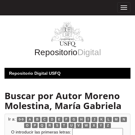
Skip
navigation
Repositorio
Digital
Repositorio Digital USFQ
Buscar por Autor Moreno
Molestina, María Gabriela
Ir a:
0-9
A
B
C
D
E
F
G
H
I
J
K
L
M
N
O
P
Q
R
S
T
U
V
W
X
Y
Z
O introducir las primeras letras: