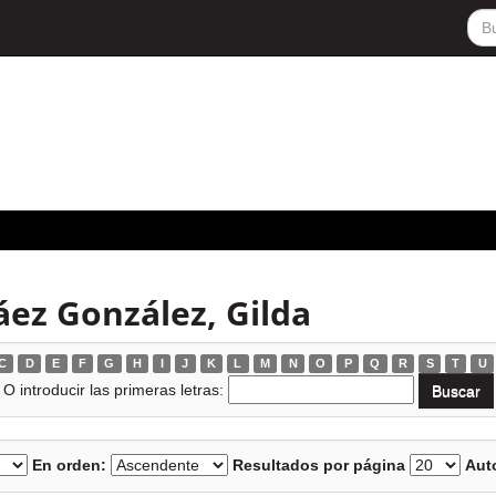
ez González, Gilda
C
D
E
F
G
H
I
J
K
L
M
N
O
P
Q
R
S
T
U
O introducir las primeras letras:
En orden:
Resultados por página
Auto