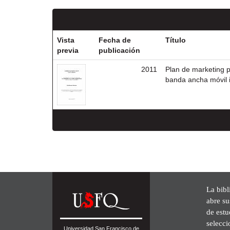
Vista
Fecha de
Título
previa
publicación
2011
Plan de marketing p
banda ancha móvil 
La bibl
abre su
de est
selecci
Universidad San Francisco de