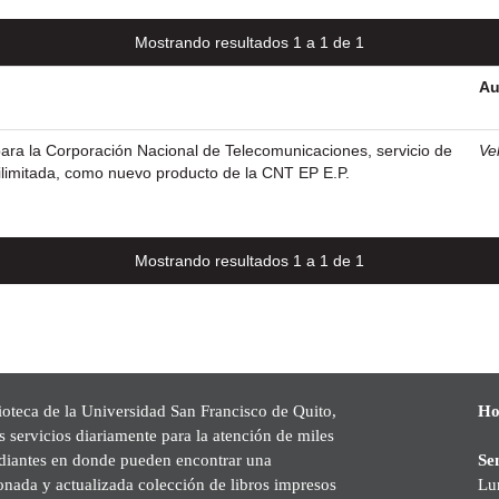
Mostrando resultados 1 a 1 de 1
Au
ara la Corporación Nacional de Telecomunicaciones, servicio de
Vel
ilimitada, como nuevo producto de la CNT EP E.P.
Mostrando resultados 1 a 1 de 1
ioteca de la Universidad San Francisco de Quito,
Ho
s servicios diariamente para la atención de miles
udiantes en donde pueden encontrar una
Se
onada y actualizada colección de libros impresos
Lu