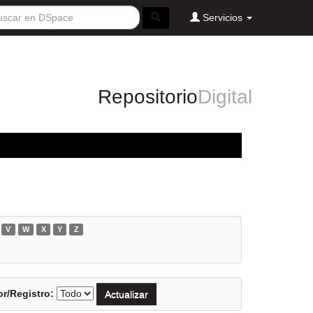
Servicios
Repositorio
Digital
V
W
X
Y
Z
r/Registro: