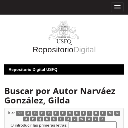
Skip
navigation
Repositorio
Digital
Repositorio Digital USFQ
Buscar por Autor Narváez
González, Gilda
Ir a:
0-9
A
B
C
D
E
F
G
H
I
J
K
L
M
N
O
P
Q
R
S
T
U
V
W
X
Y
Z
O introducir las primeras letras: