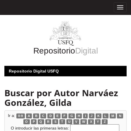
Skip
navigation
Repositorio
Digital
Repositorio Digital USFQ
Buscar por Autor Narváez
González, Gilda
Ir a:
0-9
A
B
C
D
E
F
G
H
I
J
K
L
M
N
O
P
Q
R
S
T
U
V
W
X
Y
Z
O introducir las primeras letras: