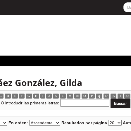
ez González, Gilda
C
D
E
F
G
H
I
J
K
L
M
N
O
P
Q
R
S
T
U
O introducir las primeras letras:
En orden:
Resultados por página
Auto