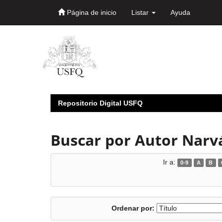
Página de inicio
Listar
Ayuda
Skip
navigation
Repositorio Digital USFQ
Buscar por Autor Narvá
Ir a:
0-9
A
B
Ordenar por: