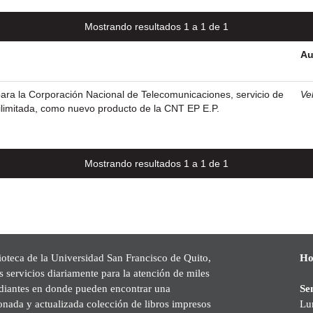
Mostrando resultados 1 a 1 de 1
Au
ara la Corporación Nacional de Telecomunicaciones, servicio de
Vel
ilimitada, como nuevo producto de la CNT EP E.P.
Mostrando resultados 1 a 1 de 1
ioteca de la Universidad San Francisco de Quito,
Ho
s servicios diariamente para la atención de miles
udiantes en donde pueden encontrar una
Se
onada y actualizada colección de libros impresos
Lu