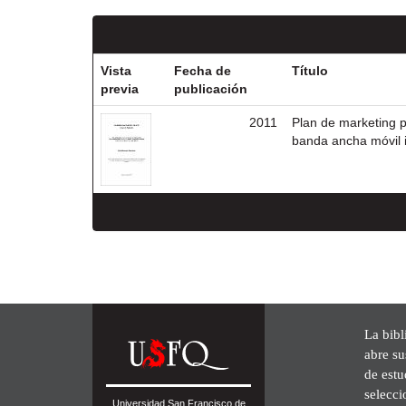
Vista
Fecha de
Título
previa
publicación
2011
Plan de marketing p
banda ancha móvil 
La bibl
abre su
de est
selecci
Universidad San Francisco de