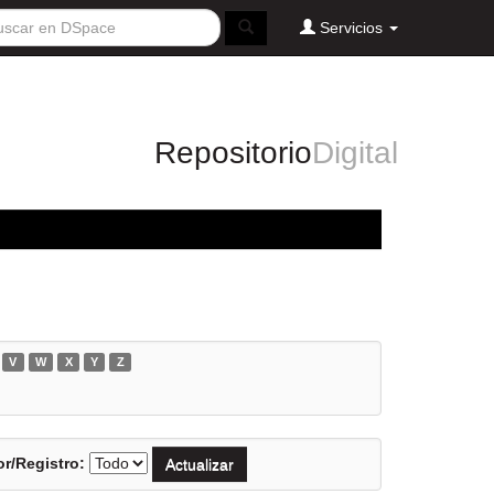
Servicios
Repositorio
Digital
V
W
X
Y
Z
r/Registro: