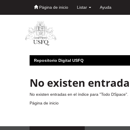
Página de inicio
Listar
Ayuda
Skip
navigation
Repositorio Digital USFQ
No existen entradas
No existen entradas en el índice para "Todo DSpace".
Página de inicio