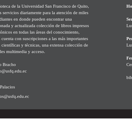
ioteca de la Universidad San Francisco de Quito,
Ho
s servicios diariamente para la atención de miles
udiantes en donde pueden encontrar una
Se
onada y actualizada colección de libros impresos
Lu
rónicos en todas las áreas del conocimiento,
cuenta con suscripciones a las más importantes
Pe
s científicas y técnicas, una extensa colección de
Lu
les multimedia y acceso.
Fer
o Bracho
Ce
o@usfq.edu.ec
bi
Palacios
ios@usfq.edu.ec