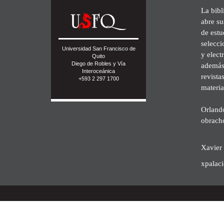
La bibl
abre su
de est
selecci
Universidad San Francisco de
y elect
Quito
Diego de Robles y Vía
además 
Interoceánica
revista
+593 2 297 1700
materia
Orland
obrach
Xavier 
xpalac