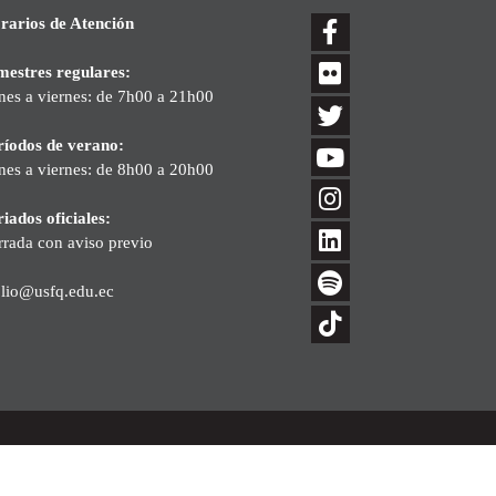
rarios de Atención
mestres regulares:
nes a viernes: de 7h00 a 21h00
ríodos de verano:
nes a viernes: de 8h00 a 20h00
iados oficiales:
rrada con aviso previo
blio@usfq.edu.ec