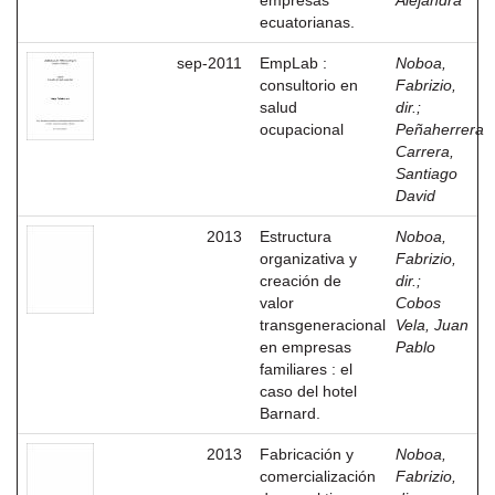
empresas
Alejandra
ecuatorianas.
sep-2011
EmpLab :
Noboa,
consultorio en
Fabrizio,
salud
dir.
;
ocupacional
Peñaherrera
Carrera,
Santiago
David
2013
Estructura
Noboa,
organizativa y
Fabrizio,
creación de
dir.
;
valor
Cobos
transgeneracional
Vela, Juan
en empresas
Pablo
familiares : el
caso del hotel
Barnard.
2013
Fabricación y
Noboa,
comercialización
Fabrizio,