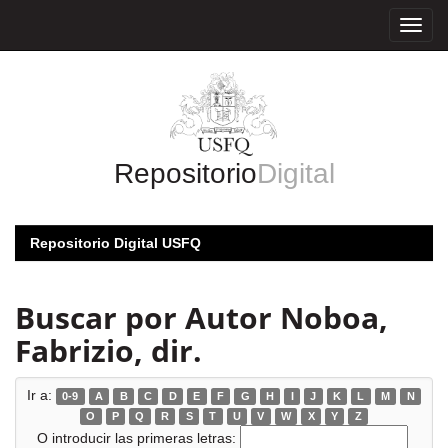
Skip
navigation
Repositorio
Digital
Repositorio Digital USFQ
Buscar por Autor Noboa,
Fabrizio, dir.
Ir a:
0-9
A
B
C
D
E
F
G
H
I
J
K
L
M
N
O
P
Q
R
S
T
U
V
W
X
Y
Z
O introducir las primeras letras: