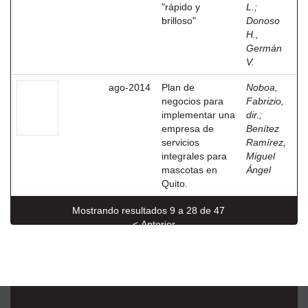
"rápido y
L.
;
brilloso"
Donoso
H.,
Germán
V.
ago-2014
Plan de
Noboa,
negocios para
Fabrizio,
implementar una
dir.
;
empresa de
Benítez
servicios
Ramírez,
integrales para
Miguel
mascotas en
Ángel
Quito.
Mostrando resultados 9 a 28 de 47
< Anterior
Siguiente >