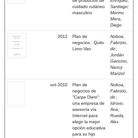
de productos de
Enríquez,
cuidado cutáneo
Santiago
;
masculino
Merino
Mera,
Diego
2012
Plan de
Noboa,
negocios : Quito
Fabrizio,
Limo-Van.
dir.
;
Jordán
Gancino,
Nancy
Marizol
oct-2010
Plan de
Noboa,
negocios de
Fabrizio,
"Carpe Diem":
dir.
;
una empresa de
Idrovo,
asesoría vía
Ana
;
Internet para
Rueda,
elegir la mejor
Alex
opción educativa
para su hijo