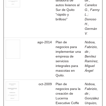
lavadora de
dir.
;
autos livianos al
Canelos
Sur de Quito
G., Fanny
"rápido y
L.
;
brilloso"
Donoso
H.,
Germán
V.
ago-2014
Plan de
Noboa,
negocios para
Fabrizio,
implementar una
dir.
;
empresa de
Benítez
servicios
Ramírez,
integrales para
Miguel
mascotas en
Ángel
Quito.
oct-2009
Plan de
Noboa,
negocios para la
Fabrizio,
creación de
dir.
;
Lucerna
González
Executive Coffe
Urquizo,