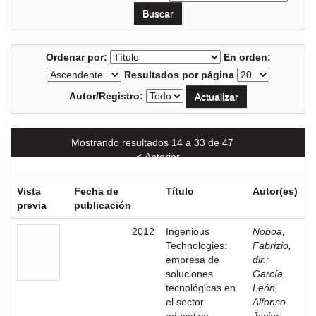
Ordenar por:
En orden:
Resultados por página
Autor/Registro:
Mostrando resultados 14 a 33 de 47
< Anterior
Siguiente >
Vista
Fecha de
Título
Autor(es)
previa
publicación
2012
Ingenious
Noboa,
Technologies:
Fabrizio,
empresa de
dir.
;
soluciones
García
tecnológicas en
León,
el sector
Alfonso