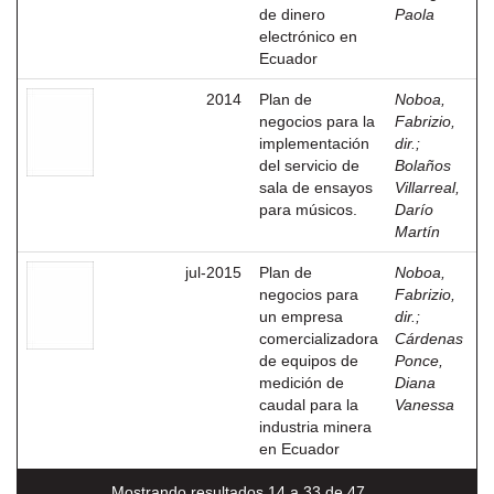
de dinero
Paola
electrónico en
Ecuador
2014
Plan de
Noboa,
negocios para la
Fabrizio,
implementación
dir.
;
del servicio de
Bolaños
sala de ensayos
Villarreal,
para músicos.
Darío
Martín
jul-2015
Plan de
Noboa,
negocios para
Fabrizio,
un empresa
dir.
;
comercializadora
Cárdenas
de equipos de
Ponce,
medición de
Diana
caudal para la
Vanessa
industria minera
en Ecuador
Mostrando resultados 14 a 33 de 47