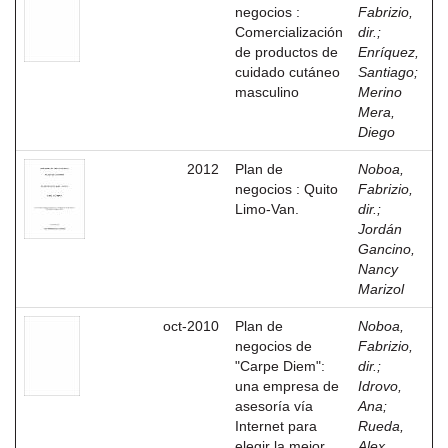
negocios :
Fabrizio,
Comercialización
dir.
;
de productos de
Enríquez,
cuidado cutáneo
Santiago
;
masculino
Merino
Mera,
Diego
2012
Plan de
Noboa,
negocios : Quito
Fabrizio,
Limo-Van.
dir.
;
Jordán
Gancino,
Nancy
Marizol
oct-2010
Plan de
Noboa,
negocios de
Fabrizio,
"Carpe Diem":
dir.
;
una empresa de
Idrovo,
asesoría vía
Ana
;
Internet para
Rueda,
elegir la mejor
Alex