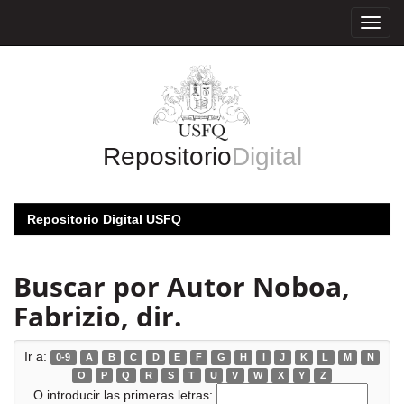
Skip
navigation
Repositorio
Digital
Repositorio Digital USFQ
Buscar por Autor Noboa,
Fabrizio, dir.
Ir a:
0-9
A
B
C
D
E
F
G
H
I
J
K
L
M
N
O
P
Q
R
S
T
U
V
W
X
Y
Z
O introducir las primeras letras: