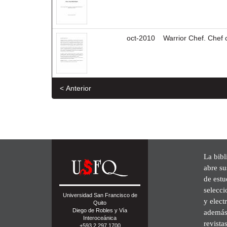
oct-2010
Warrior Chef. Chef 
< Anterior
La bibl
abre su
de est
selecci
Universidad San Francisco de
y elect
Quito
Diego de Robles y Vía
además 
Interoceánica
revista
+593 2 297 1700