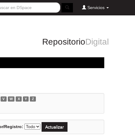
Servicios
Repositorio
Digital
V
W
X
Y
Z
r/Registro: