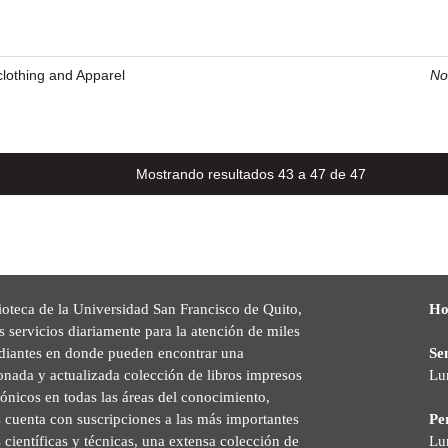
clothing and Apparel
No
Mostrando resultados 43 a 47 de 47
ioteca de la Universidad San Francisco de Quito,
Ho
s servicios diariamente para la atención de miles
udiantes en donde pueden encontrar una
Se
onada y actualizada colección de libros impresos
Lu
rónicos en todas las áreas del conocimiento,
cuenta con suscripciones a las más importantes
Pe
s científicas y técnicas, una extensa colección de
Lu