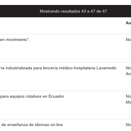
Mostrando resultados 43 a 47 de 47
Au
 en movimiento".
No
ría industrializada para lencería médico-hospitalaria Lavamedic
No
Ar
s para equipos rotativos en Ecuador.
No
Ma
 de enseñanza de idiomas on-line
No