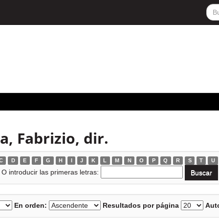
 Fabrizio, dir.
C
D
E
F
G
H
I
J
K
L
M
N
O
P
Q
R
S
T
U
O introducir las primeras letras:
En orden:
Resultados por página
Auto