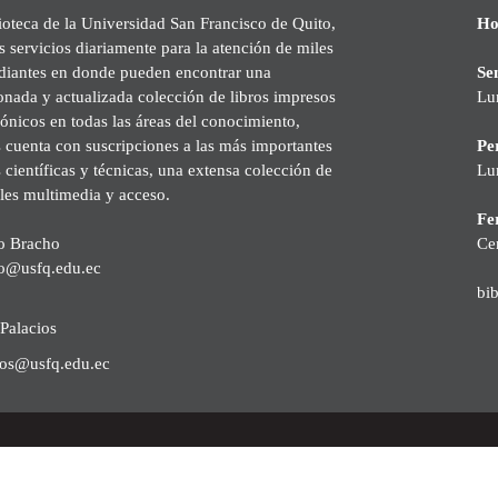
ioteca de la Universidad San Francisco de Quito,
Ho
s servicios diariamente para la atención de miles
udiantes en donde pueden encontrar una
Se
onada y actualizada colección de libros impresos
Lu
rónicos en todas las áreas del conocimiento,
cuenta con suscripciones a las más importantes
Pe
s científicas y técnicas, una extensa colección de
Lu
les multimedia y acceso.
Fer
o Bracho
Ce
o@usfq.edu.ec
bi
Palacios
ios@usfq.edu.ec