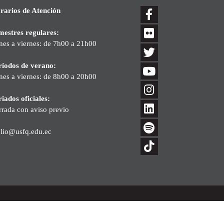
rarios de Atención
mestres regulares:
nes a viernes: de 7h00 a 21h00
ríodos de verano:
nes a viernes: de 8h00 a 20h00
iados oficiales:
rrada con aviso previo
blio@usfq.edu.ec