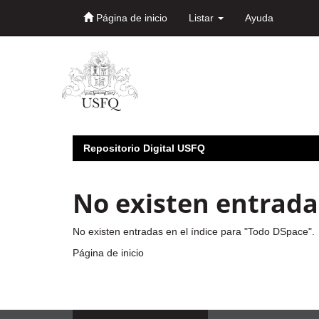
Página de inicio
Listar
Ayuda
Skip
navigation
Repositorio Digital USFQ
No existen entradas
No existen entradas en el índice para "Todo DSpace".
Página de inicio