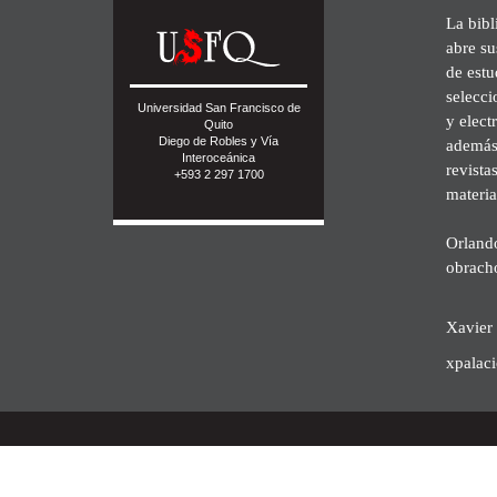
La bibl
abre su
de est
selecci
Universidad San Francisco de
y elect
Quito
Diego de Robles y Vía
además 
Interoceánica
revista
+593 2 297 1700
materia
Orland
obrach
Xavier 
xpalac